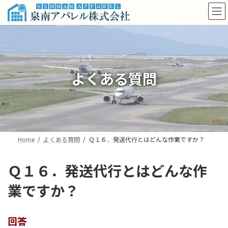
コ
ナ
ン
ビ
テ
ゲ
ン
ー
ツ
シ
へ
ョ
ス
ン
よくある質問
キ
に
ッ
移
プ
動
Home
よくある質問
Ｑ１６．発送代行とはどんな作業ですか？
Ｑ１６．発送代行とはどんな作
業ですか？
回答